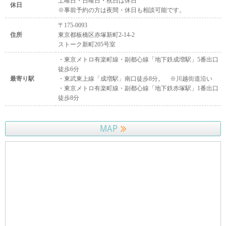
土曜日・日曜日・祝日は休日
休日
※事前予約の方は夜間・休日も相談可能です。
〒175-0093
住所
東京都板橋区赤塚新町2-14-2
ストーク新町205号室
・東京メトロ有楽町線・副都心線「地下鉄成増駅」5番出口
徒歩6分
最寄り駅
・東武東上線「成増駅」南口徒歩8分。 ※川越街道沿い
・東京メトロ有楽町線・副都心線「地下鉄赤塚駅」1番出口
徒歩8分
MAP