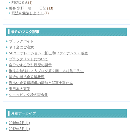
離婚Q＆A
(1)
町弁 水野 順一 日記
(13)
刑法を勉強しよう！
(1)
最近のブログ記事
ブラックバイト
ヤミ金にご注意
SFコーポレーション（旧三和ファイナンス）破産
ブラックリストについて
自分でする取引履歴の開示
刑法を勉強しようブログ第２回 木村亀二先生
最近の過払金返還状況
過払い金返還請求の増加と武富士破たん
東日本大震災
ショッピング枠の現金化
月別アーカイブ
2016年7月 (1)
2012年5月 (1)