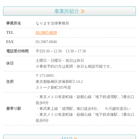
事業所紹介
事業所名
なります法律事務所
TEL
03-5967-0039
FAX
03-5967-0040
電話受付時間
平日9:30～12:30 13:30～17:30
土曜日・日曜日・祝日は休日
休日
※事前予約の方は夜間・休日も相談可能です。
〒175-0093
住所
東京都板橋区赤塚新町2-14-2
ストーク新町205号室
・東京メトロ有楽町線・副都心線「地下鉄成増駅」5番出口
徒歩6分
最寄り駅
・東武東上線「成増駅」南口徒歩8分。 ※川越街道沿い
・東京メトロ有楽町線・副都心線「地下鉄赤塚駅」1番出口
徒歩8分