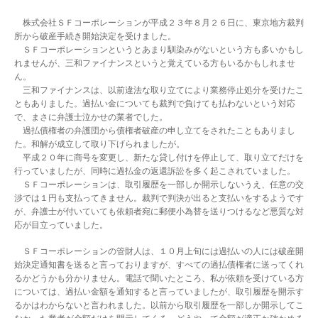
株式会社ＳＦコーポレーションが平成２３年８月２６日に、東京地方裁判
所から破産手続き開始決定を受けました。
ＳＦコーポレーションというとあまり馴染みがないという方も多いかもし
れませんが、三和ファイナンスというと覚えている方もいるかもしれませ
ん。
三和ファイナンスは、以前違法な取り立てにより業務停止処分を受けたこ
ともありました。過払い金についても裁判で負けても払わないという対応
で、まさに弁護士泣かせの業者でした。
過払債権者の弁護団から債権者破産の申し立てをされたこともありまし
た。和解が成立して取り下げられましたが。
平成２０年に商号を変更し、新たな貸し付けを停止して、取り立てだけを
行っていましたが、同時に過払金の返還訴訟を多く起こされていました。
ＳＦコーポレーションは、取引履歴を一部しか開示しないうえ、任意の交
渉では１円も支払ってきません。裁判で判決が出ると支払いをするようです
が、弁護士が付いていても依頼者宛に郵便小為替を送りつけるなど悪質な対
応が目立っていました。
ＳＦコーポレーションの管財人は、１０月上旬には過払いの人には破産開
始決定通知書を送ると言っておりますが、すべての過払債権者に送ってくれ
るかどうかも分かりません。電話で聞いたところ、私が依頼を受けている方
については、過払い金額を通知すると言っていましたが、取引履歴を開示す
るかはわからないと言われました。以前から取引履歴を一部しか開示してこ